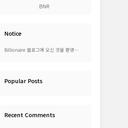
BNR
Notice
Billionaire 블로그에 오신 것을 환영⋯
Popular Posts
Recent Comments