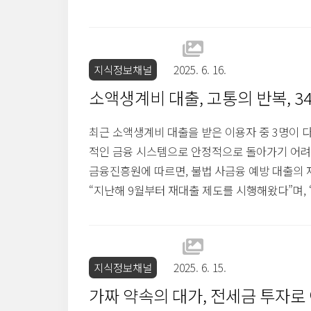
가 많아졌습니다. 하지만 이로 인해 많은 청년들
신용불량자의 급증최근 자료에 따르면, 20대 신용불
가했습니다. 이는 전체 신용불량자 증가 속도보다 
지식정보채널
2025. 6. 16.
소액생계비 대출, 고통의 반복, 3
최근 소액생계비 대출을 받은 이용자 중 3명이 
적인 금융 시스템으로 안정적으로 돌아가기 어려
금융진흥원에 따르면, 불법 사금융 예방 대출의 
“지난해 9월부터 재대출 제도를 시행해왔다”며,
있다”고 설명했다.재대출 제도의 필요성이 제도는 
인 저신용·저소득자들이 이용할 수 있다. 소득이
취약 계층이 불법 사금융에 의존하지 않게 된다.
지식정보채널
2025. 6. 15.
가짜 약속의 대가, 전세금 투자로