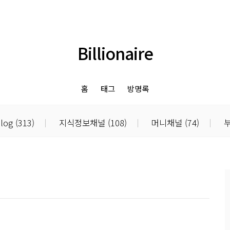
Billionaire
홈
태그
방명록
blog
(313)
지식정보채널
(108)
머니채널
(74)
부