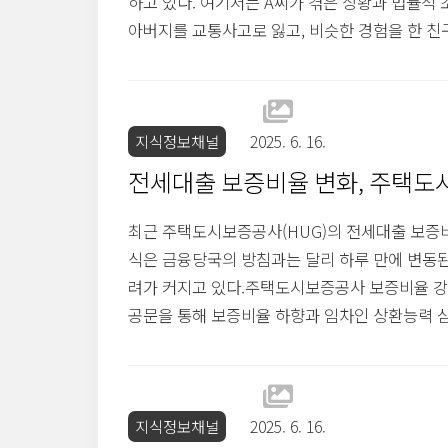
하고 있다. 여기서는 A씨가 겪은 상황과 법률적
아버지를 교통사고로 잃고, 비슷한 경험을 한 친
다. 사회생활을 하면서 그간의 감정을 이해하게 되
B씨가 먼저 다가왔고, 결국 회식 자리에서 B씨의
판결B씨의 아내는 두 사람의 불륜 사실을 알게 되었
지식정보채널
2025. 6. 16.
전세대출 보증비율 변화, 주택도
최근 주택도시보증공사(HUG)의 전세대출 보증비
식은 금융당국의 방침과는 달리 하루 만에 변동된
려가 커지고 있다.주택도시보증공사 보증비율 강
공문을 통해 보증비율 하향과 임차인 상환능력 심
는 13일로 예정되어 있었으나, 시스템 구축이 
려금융권에 따르면 HUG는 고객 안내 기간이 필
뤄진 시행일에 대한 확정 일정도 조정 중이라는 입
지식정보채널
2025. 6. 16.