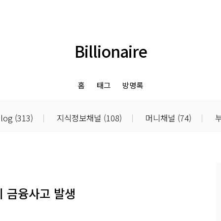
Billionaire
홈
태그
방명록
blog
(313)
지식정보채널
(108)
머니채널
(74)
부
기 금융사고 발생