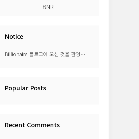
BNR
Notice
Billionaire 블로그에 오신 것을 환영⋯
Popular Posts
Recent Comments