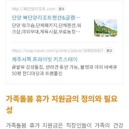
http://북단양리조트.com
광고
단양 북단양리조트펜션&글램핑
2+1 펜션+글램핑+송어낚시
단양 워크숍,단체패키지,단체펜션,워
크샵,야외무대,체육시설,무료농장체
험,바베큐
https://map.naver.com/p/entry/place/1849336457
광고
제주서쪽 프라이빗 키즈스테이
귤밭뷰 감성돌집, 반려견 동반 가능, 불멍과 야외 바베큐
50평 잔디마당과 트램폴린
가족돌봄 휴가 지원금의 정의와 필요
성
가족돌봄 휴가 지원금은 직장인들이 가족의 건강