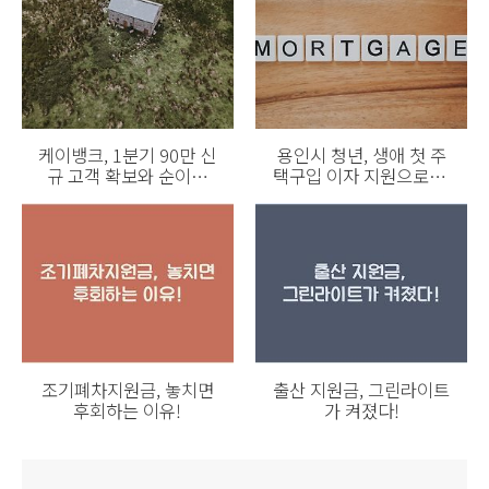
케이뱅크, 1분기 90만 신
용인시 청년, 생애 첫 주
규 고객 확보와 순이익
택구입 이자 지원으로 경
161억원 달성
제적 부담 덜다
조기폐차지원금, 놓치면
출산 지원금, 그린라이트
후회하는 이유!
가 켜졌다!