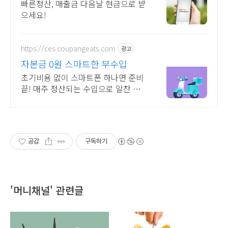
팡 공식 입점사이트
빠른정산, 매출금 다음날 현금으로 받
으세요!
https://ces.coupangeats.com
광고
자본금 0원 스마트한 부수입
초기비용 없이 스마트폰 하나면 준비
끝! 매주 정산되는 수입으로 알찬 재
테크 시작
공감
구독하기
'머니채널' 관련글